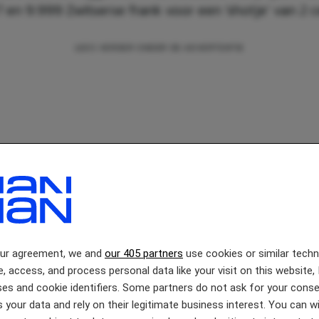
 en 9.999 Zwitserse frank voor een ‘shotje’ van 2 ce
our agreement, we and
our 405 partners
use cookies or similar tech
e, access, and process personal data like your visit on this website, 
es and cookie identifiers. Some partners do not ask for your conse
 your data and rely on their legitimate business interest. You can 