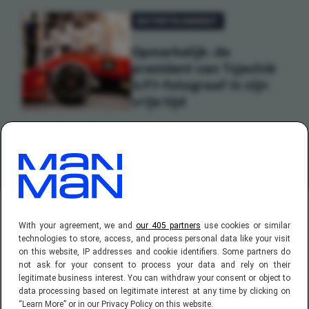
ENTERTAINMENT
Opmerkelijk: de
president van Tsjechië
is F1-fotograaf in zijn
vrije tijd
With your agreement, we and
our 405 partners
use cookies or similar
technologies to store, access, and process personal data like your visit
on this website, IP addresses and cookie identifiers. Some partners do
not ask for your consent to process your data and rely on their
legitimate business interest. You can withdraw your consent or object to
data processing based on legitimate interest at any time by clicking on
“Learn More” or in our Privacy Policy on this website.