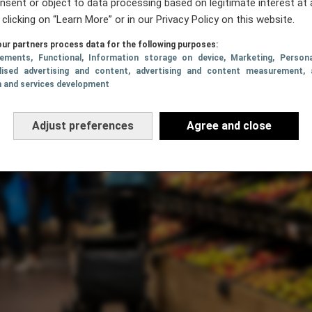
odige uitstoot en een efficiënter gebruik van gron
nsent or object to data processing based on legitimate interest at 
 clicking on “Learn More” or in our Privacy Policy on this website.
ur partners process data for the following purposes:
sements
, Functional
, Information storage on device
, Marketing
, Persona
lised advertising and content, advertising and content measurement, 
h and services development
Adjust preferences
Agree and close