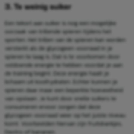
3. Te weinig suiker
Een tekort aan suiker is nog een mogelijke
oorzaak van trillende spieren tijdens het
sporten. Het trillen van de spieren kan worden
versterkt als de glycogeen voorraad in je
spieren te laag is. Dat is te voorkomen door
voldoende energie te hebben voordat je aan
de training begint. Deze energie haalt je
lichaam uit koolhydraten. Echter kunnen je
spieren daar maar een beperkte hoeveelheid
van opslaan. Je kunt door snelle suikers te
consumeren ervoor zorgen dat deze
glycogeen voorraad weer op het juiste niveau
komt. Voorbeelden hiervan zijn fruitdrankjes,
Dextro of bananen.