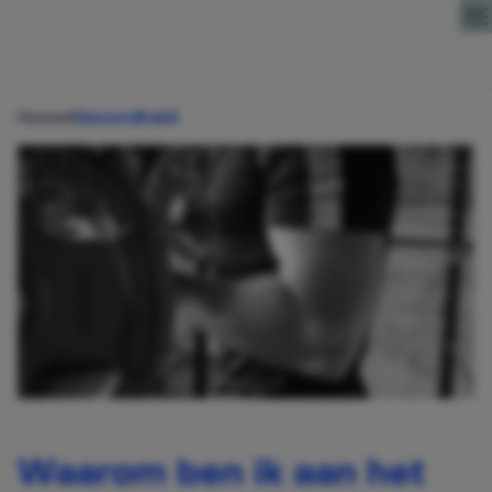
Direct naar content
Home
Gezondheid
Waarom ben ik aan het