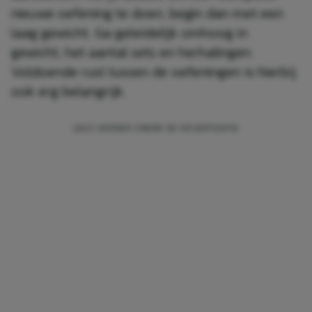
nieuwe oefening te doen, begin dan met een
laag gewicht. Ga geleidelijk omhoog in
gewicht, het aantal sets en herhalingen.
Voldoende rust tussen de oefeningen is hierbij
ook erg belangrijk.