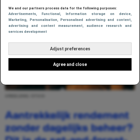
We and our partners process data for the following purposes:
Advertisements
, Functional
, Information storage on device
,
Marketing
, Personalisation
, Personalised advertising and content,
advertising and content measurement, audience research and
services development
Adjust preferences
Agree and close
AFBEELDING: ISTOCK
Aantrekkelijk rendement
zonder dagelijks beheer?
Dit is de set-and-forget-