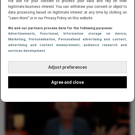
not ask for your consent to process your data and rely on their
legitimate business interest. You can withdraw your consent or object to
data processing based on legitimate interest at any time by clicking on
“Learn More” or in our Privacy Policy on this website.
We and our partners process data for the following purposes:
Advertisements
, Functional
, Information storage on device
,
Marketing
, Personalisation
, Personalised advertising and content,
advertising and content measurement, audience research and
ETEN & DRINKEN
, 
LIFESTYLE
services development
Opmerkelijk: jongeren drinken vele
malen minder, maar Heineken
Adjust preferences
verkoopt juist meer bier
Agree and close