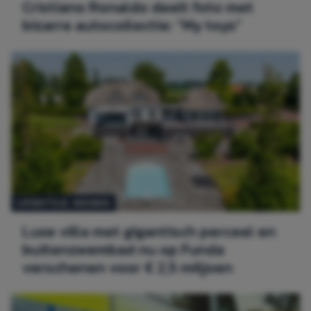
Cristiano Ronaldo deelt foto met
bizarre autocollectie: “My toys”
LIFESTYLE
, 
WONEN
Luxe villa met gigantisch perceel en
buitenzwembad nu op Funda
verschenen voor € 2,5 miljoen