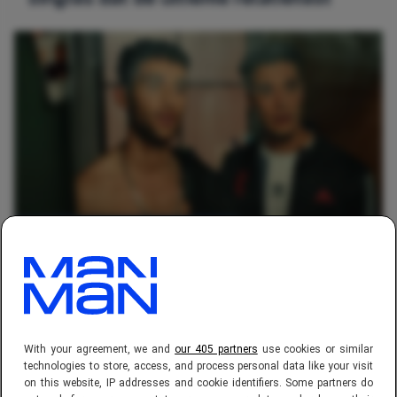
ENTERTAINMENT
, 
FILMS & SERIES
Netflix kijktip: Vlaamse serie valt zéér
goed in de smaak en krijgt een 7,2 op
IMDb
With your agreement, we and
our 405 partners
use cookies or similar
technologies to store, access, and process personal data like your visit
on this website, IP addresses and cookie identifiers. Some partners do