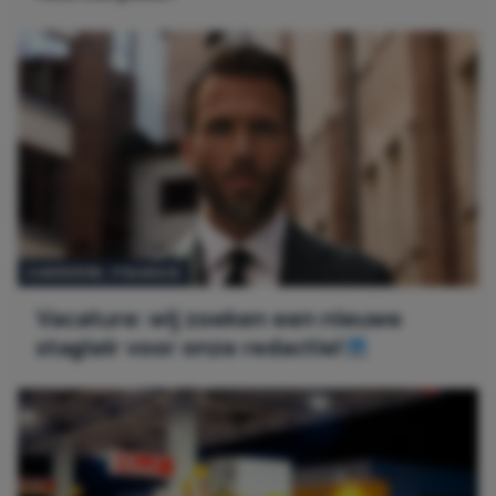
CARRIÈRE
, 
FINANCE
Vacature: wij zoeken een nieuwe
stagiair voor onze redactie!