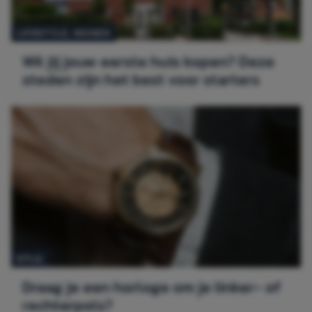
LIFESTYLE
, 
WONEN
Wil jij jouw eerste huis kopen? Deze
steden zijn het best voor starters
STIJL
Draag je een horloge om je linker- of
rechterpols?