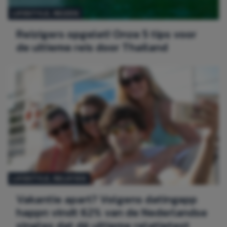
LIFESTYLE
, 
REIZEN
Reizigers opgelet! Onze 5 tips voor
de ultieme reis door Thailand
LIFESTYLE
, 
RELATIES
Vakantie apart? Volgens datingapp
happn vindt 62% van de Nederlandse
singles dat dé ultieme relatietest