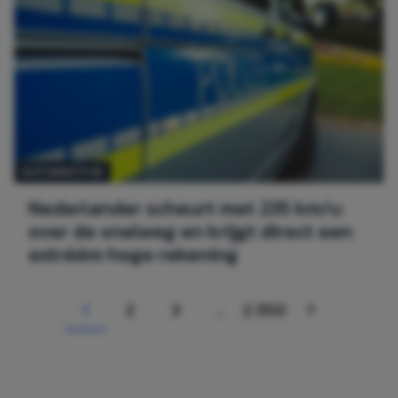
AUTOMOTIVE
Nederlander scheurt met 235 km/u
over de snelweg en krijgt direct een
extréém hoge rekening
1
2
3
…
2.550
Page
PAGE
PAGE
PAGE
VOLGENDE