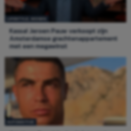
LIFESTYLE
, 
WONEN
Kassa! Jeroen Pauw verkoopt zijn
Amsterdamse grachtenappartement
met een megawinst
AUTOMOTIVE