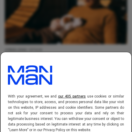
AFBEELDING: ISTOCK
Aantrekkelijk rendement
zonder dagelijks beheer?
Dit is de set-and-forget-
With your agreement, we and
our 405 partners
use cookies or similar
methode
technologies to store, access, and process personal data like your visit
on this website, IP addresses and cookie identifiers. Some partners do
not ask for your consent to process your data and rely on their
Rik Blokland
legitimate business interest. You can withdraw your consent or object to
data processing based on legitimate interest at any time by clicking on
23 jul 2026, 19:00
“Learn More” or in our Privacy Policy on this website.