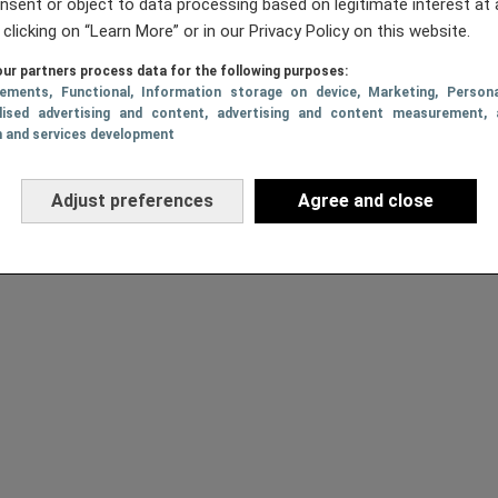
nsent or object to data processing based on legitimate interest at 
 clicking on “Learn More” or in our Privacy Policy on this website.
ur partners process data for the following purposes:
sements
, Functional
, Information storage on device
, Marketing
, Persona
lised advertising and content, advertising and content measurement, 
h and services development
Adjust preferences
Agree and close