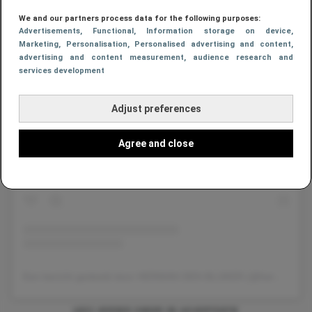
We and our partners process data for the following purposes:
Advertisements
, Functional
, Information storage on device
,
Marketing
, Personalisation
, Personalised advertising and content,
advertising and content measurement, audience research and
services development
Adjust preferences
Dit bericht bekijken op Instagram
Agree and close
Een bericht gedeeld door HERMAN DEN BLIJKER (@hermandenblijker)