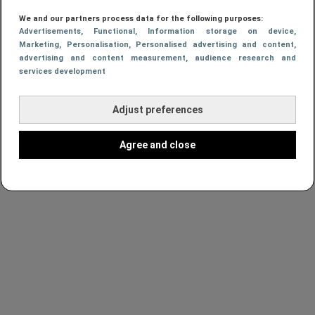
We and our partners process data for the following purposes:
Advertisements
, Functional
, Information storage on device
,
Marketing
, Personalisation
, Personalised advertising and content,
advertising and content measurement, audience research and
services development
Adjust preferences
Agree and close