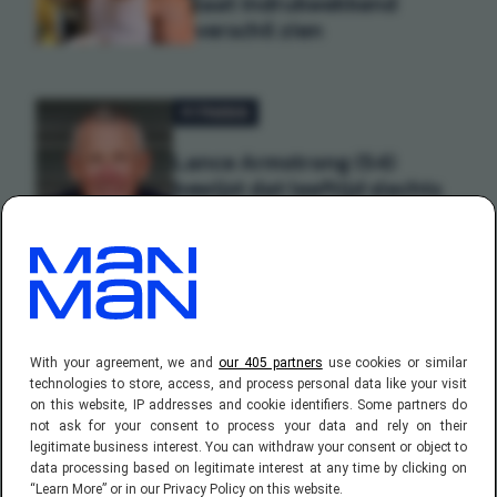
laat indrukwekkend
verschil zien
FITNESS
Lance Armstrong (54)
bewijst dat leeftijd slechts
een getal is: deelt foto's van
zéér afgetraind lichaam
GEZONDHEID
With your agreement, we and
our 405 partners
use cookies or similar
Is het goed om eerst
technologies to store, access, and process personal data like your visit
onder de zonnebank te
on this website, IP addresses and cookie identifiers. Some partners do
gaan voordat je op
not ask for your consent to process your data and rely on their
zonvakantie gaat?
legitimate business interest. You can withdraw your consent or object to
data processing based on legitimate interest at any time by clicking on
“Learn More” or in our Privacy Policy on this website.