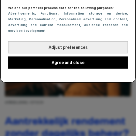
We and our partners process data for the following purposes:
Advertisements
, Functional
, Information storage on device
,
Marketing
, Personalisation
, Personalised advertising and content,
advertising and content measurement, audience research and
services development
Adjust preferences
Agree and close
AFBEELDING: ISTOCK
Aantrekkelijk rendement
zonder dagelijks beheer?