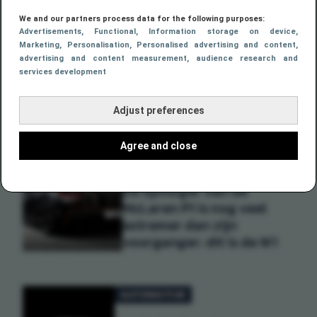
We and our partners process data for the following purposes:
AUTOMOTIVE
Advertisements
, Functional
, Information storage on device
,
Marketing
, Personalisation
, Personalised advertising and content,
Nederlander scheurt met
advertising and content measurement, audience research and
235 km/u over de snelweg
services development
en krijgt direct een
extréém hoge rekening
Adjust preferences
Agree and close
AUTOMOTIVE
De opvolger van de
McLaren P1 is nog veel
extremer dan zijn
voorganger: dit is de W1
AUTOMOTIVE