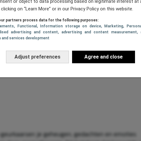
nsent or object to data processing based on legitimate interest at 
 clicking on “Learn More” or in our Privacy Policy on this website.
ur partners process data for the following purposes:
sements
, Functional
, Information storage on device
, Marketing
, Persona
lised advertising and content, advertising and content measurement, 
h and services development
Adjust preferences
Agree and close
 geurkaarsen je geheugen, gedachten en emoties