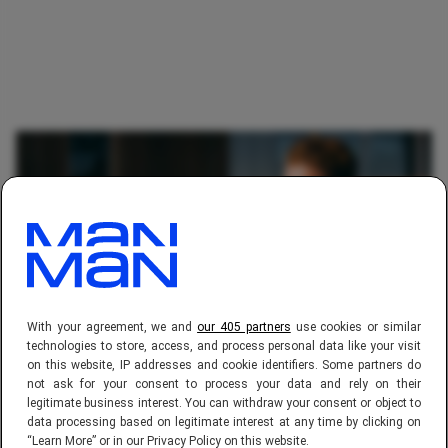
With your agreement, we and
our 405 partners
use cookies or similar
technologies to store, access, and process personal data like your visit
on this website, IP addresses and cookie identifiers. Some partners do
AFBEELDING: ISTOCK
not ask for your consent to process your data and rely on their
legitimate business interest. You can withdraw your consent or object to
data processing based on legitimate interest at any time by clicking on
Aantrekkelijk rendement
“Learn More” or in our Privacy Policy on this website.