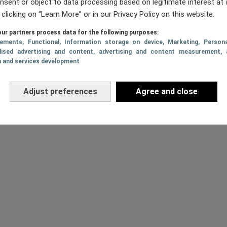
nsent or object to data processing based on legitimate interest at 
 clicking on “Learn More” or in our Privacy Policy on this website.
ur partners process data for the following purposes:
sements
, Functional
, Information storage on device
, Marketing
, Persona
lised advertising and content, advertising and content measurement, 
h and services development
Adjust preferences
Agree and close