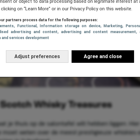
nsent or object to data processing based on legitimate interest at 
 clicking on “Learn More” or in our Privacy Policy on this website.
ur partners process data for the following purposes:
sements
, Functional
, Information storage on device
, Marketing
, Persona
lised advertising and content, advertising and content measurement, 
h and services development
Adjust preferences
Agree and close
 Scotch Whisky Treasures
t je thuis op de salontafel wilt hebben liggen. Hier
je moet weten over de meest prestigieuze whiskies 