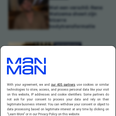
Wat een verschil: Rene
Watzema showt zijn
bizarre
bodytransformatie
GEZONDHEID
Met dit handige trucje
ben jij binnen no-time
van aften af
With your agreement, we and
our 405 partners
use cookies or similar
FINANCE
technologies to store, access, and process personal data like your visit
on this website, IP addresses and cookie identifiers. Some partners do
Flo (31) runt Salon
not ask for your consent to process your data and rely on their
d'Homme: "Toen ik één
legitimate business interest. You can withdraw your consent or object to
data processing based on legitimate interest at any time by clicking on
jaar open was, zat ik
“Learn More” or in our Privacy Policy on this website.