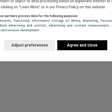
nsent or object to data processing based on legitimate interest at 
 clicking on “Learn More” or in our Privacy Policy on this website.
ur partners process data for the following purposes:
sements
, Functional
, Information storage on device
, Marketing
, Persona
lised advertising and content, advertising and content measurement, 
h and services development
Adjust preferences
Agree and close