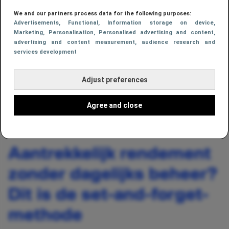
We and our partners process data for the following purposes:
Advertisements
, Functional
, Information storage on device
,
Marketing
, Personalisation
, Personalised advertising and content,
advertising and content measurement, audience research and
services development
Adjust preferences
Agree and close
AFBEELDING: ISTOCK
Aantrekkelijk rendement
zonder dagelijks beheer?
Dit is de set-and-forget-
methode