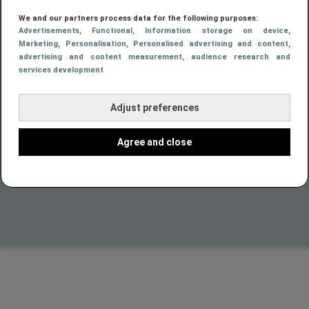
woningmarkt? Helaas zit er
We and our partners process data for the following purposes:
een flinke adder onder het
Advertisements
, Functional
, Information storage on device
,
gras
Marketing
, Personalisation
, Personalised advertising and content,
advertising and content measurement, audience research and
services development
WONEN
Adjust preferences
Wil jij jouw eerste huis
kopen? Deze steden zijn
Agree and close
het best voor starters