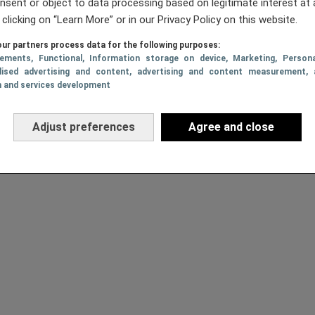
nsent or object to data processing based on legitimate interest at 
roblemen zijn verwondingen en ingegroeide haren.
 clicking on “Learn More” or in our Privacy Policy on this website.
ijd een scherp scheermes, scheerschuim en water.
ur partners process data for the following purposes:
oraf een warme douche te nemen waardoor de har
sements
, Functional
, Information storage on device
, Marketing
, Persona
lised advertising and content, advertising and content measurement, 
h and services development
Adjust preferences
Agree and close