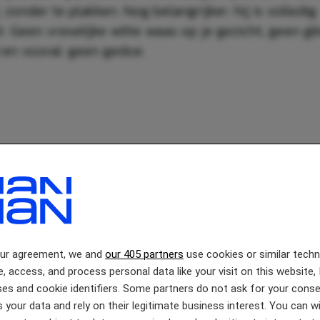
, zonder te plakken. Nog belangrijker: hij is volledig
t. Geen vreselijke witte waas op je gezicht, geen 
en vooral: geen gedoe.
our agreement, we and
our 405 partners
use cookies or similar tech
e, access, and process personal data like your visit on this website, 
es and cookie identifiers. Some partners do not ask for your conse
 your data and rely on their legitimate business interest. You can 