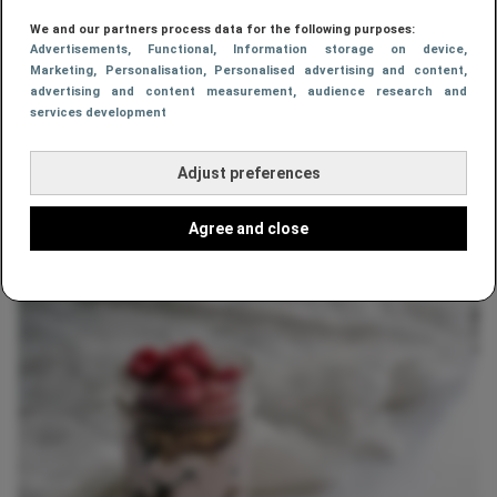
We and our partners process data for the following purposes:
Advertisements
, Functional
, Information storage on device
,
Marketing
, Personalisation
, Personalised advertising and content,
advertising and content measurement, audience research and
services development
Adjust preferences
Agree and close