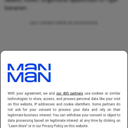
bananen.
With your agreement, we and
our 405 partners
use cookies or similar
technologies to store, access, and process personal data like your visit
on this website, IP addresses and cookie identifiers. Some partners do
not ask for your consent to process your data and rely on their
legitimate business interest. You can withdraw your consent or object to
data processing based on legitimate interest at any time by clicking on
“Learn More” or in our Privacy Policy on this website.