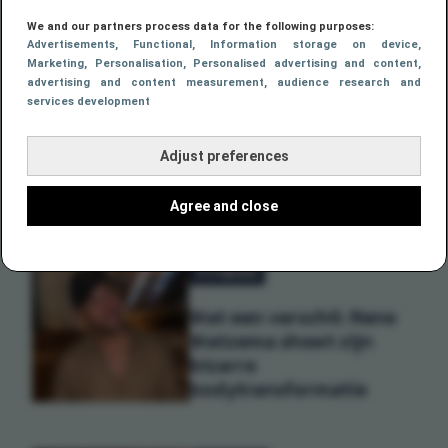
mag er zeker zijn)
We and our partners process data for the following purposes:
Advertisements
, Functional
, Information storage on device
,
Marketing
, Personalisation
, Personalised advertising and content,
GEZONDHEID
advertising and content measurement, audience research and
services development
Niet je buik: op deze plek
begint gewichtstoename
Adjust preferences
volgens experts als
eerste
Agree and close
FITNESS
Wat een verschil: Rene
Watzema showt zijn
bizarre
bodytransformatie