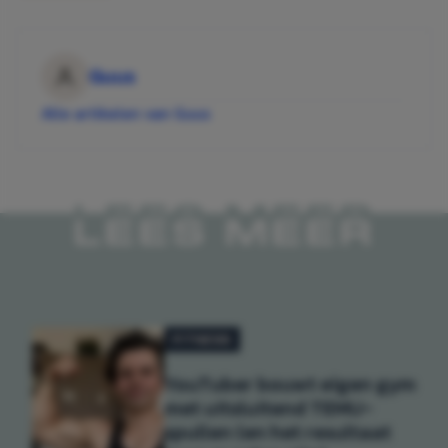
Guus
Alle artikelen van Guus
LEES MEER
FITNESS
YouTuber bouwt eigen gym
met uitsluitend TEMU-
spullen (en het resultaat