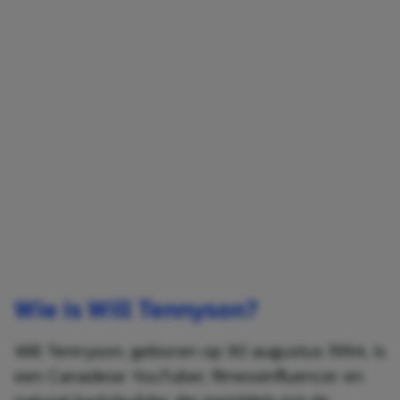
Wie is Will Tennyson?
Will Tennyson, geboren op 30 augustus 1994, is
een Canadese YouTuber, fitnessinfluencer en