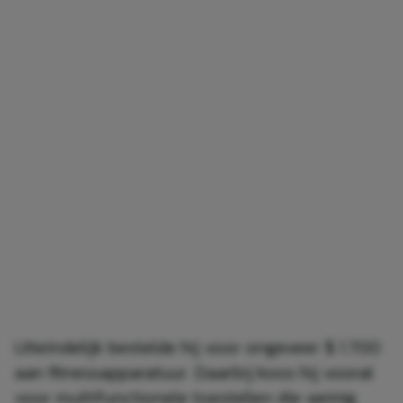
Uiteindelijk bestelde hij voor ongeveer $ 1.700
aan fitnessapparatuur. Daarbij koos hij vooral
voor multifunctionele toestellen die weinig