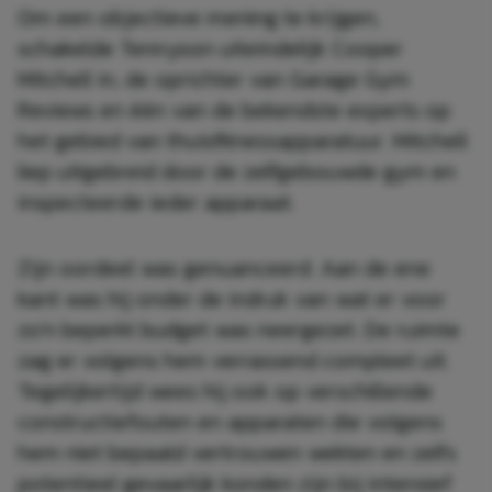
Om een objectieve mening te krijgen,
schakelde Tennyson uiteindelijk Cooper
Mitchell in, de oprichter van Garage Gym
Reviews en één van de bekendste experts op
het gebied van thuisfitnessapparatuur. Mitchell
liep uitgebreid door de zelfgebouwde gym en
inspecteerde ieder apparaat.
Zijn oordeel was genuanceerd. Aan de ene
kant was hij onder de indruk van wat er voor
zo’n beperkt budget was neergezet. De ruimte
zag er volgens hem verrassend compleet uit.
Tegelijkertijd wees hij ook op verschillende
constructiefouten en apparaten die volgens
hem niet bepaald vertrouwen wekten en zelfs
potentieel gevaarlijk konden zijn bij intensief