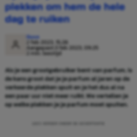
plekken om hem de hele
dag te ruiken
Guus
2 feb 2023, 15:26
Aangepast:
3 feb 2023, 09:25
2 min. leestijd
Als je een grootgebruiker bent van parfum, is
de kans groot dat je je parfum al jaren op de
verkeerde plekken spuit en je het dus al na
een paar uur niet meer ruikt. We vertellen je
op welke plekken je je parfum moet spuiten.