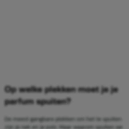
Op welke plekken moet je je
parfum spuiten?
De meest gangbare plekken om het te spuiten
zijn je nek en je pols. Maar waarom spuiten we