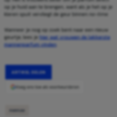
op je huid aan te brengen, want als je het op je
kleren spuit vervliegt de geur binnen
no-time.
Wanneer je nog op zoek bent naar een nieuw
geurtje, lees je
hier wat vrouwen de lekkerste
mannenparfum vinden
.
ARTIKEL DELEN
Voeg ons toe als voorkeursbron
PARFUM