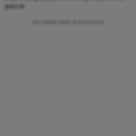
gebruik.