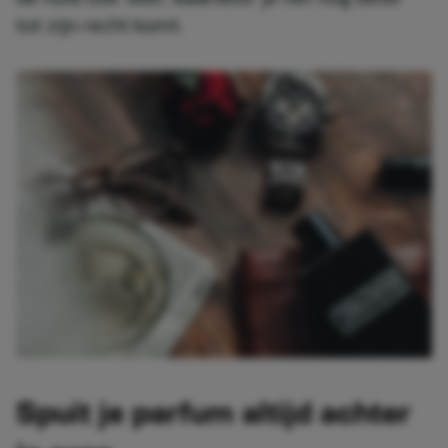
tot zijn recht komt.
Spuit je parfum altijd achter