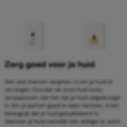
Zorg goed voor je huid
Wat veel mannen vergeten, is om je huid te
verzorgen. Doordat we onze huid soms
verwaarlozen, kan het zijn je huid uitgedroogd
is. Om je parfum goed te laten hechten, is het
belangrijk dat je huid gehydrateerd is.
Wanneer je huid namelijk iets vettiger is, word