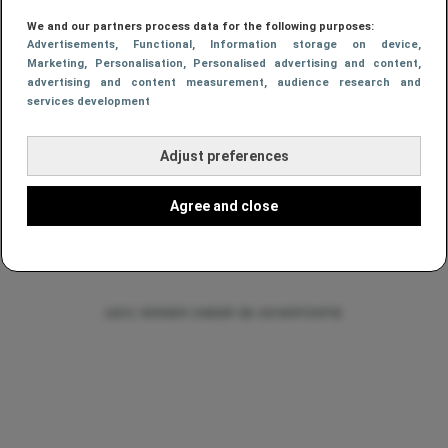
groot nadeel aan: de prijs. Wie een serieuze
We and our partners process data for the following purposes:
Advertisements
, Functional
, Information storage on device
,
home gym wil samenstellen, is al snel
Marketing
, Personalisation
, Personalised advertising and content,
duizenden euro's kwijt aan
advertising and content measurement, audience research and
fitnessapparatuur. Toch vroeg de Canadese
services development
fitnessster Will Tennyson zich af of dat
Adjust preferences
tegenwoordig nog wel nodig is. Wat als je
vrijwel alles bestelt via Temu, de webwinkel
Agree and close
die bekendstaat om zijn opvallend lage
prijzen?