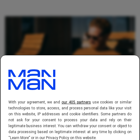
AFBEELDING: ISTOCK
With your agreement, we and
our 405 partners
use cookies or similar
technologies to store, access, and process personal data like your visit
Aantrekkelijk rendement
on this website, IP addresses and cookie identifiers. Some partners do
not ask for your consent to process your data and rely on their
zonder dagelijks beheer?
legitimate business interest. You can withdraw your consent or object to
data processing based on legitimate interest at any time by clicking on
Dit is de set-and-forget-
“Learn More” or in our Privacy Policy on this website.