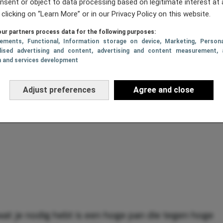
nsent or object to data processing based on legitimate interest at 
 clicking on “Learn More” or in our Privacy Policy on this website.
ur partners process data for the following purposes:
sements
, Functional
, Information storage on device
, Marketing
, Persona
lised advertising and content, advertising and content measurement, 
h and services development
Adjust preferences
Agree and close
wat je nodig hebt is een hoge pan die tegen hoge