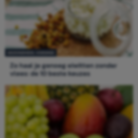
GEZONDHEID,
VOEDING
Zo haal je genoeg eiwitten zonder
vlees: de 10 beste keuzes