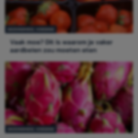
GEZONDHEID,
VOEDING
Vaak moe? Dit is waarom je vaker
aardbeien zou moeten eten
GEZONDHEID,
VOEDING