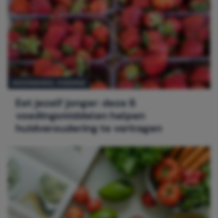
GEZONDHEID,
VOEDING
Eet jezelf jonger: deze 8
voedingsmiddelen helpen
huidveroudering te vertragen