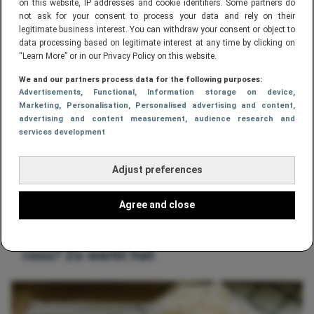
on this website, IP addresses and cookie identifiers. Some partners do
moet je voortaan altijd bevroren
not ask for your consent to process your data and rely on their
kopen
legitimate business interest. You can withdraw your consent or object to
data processing based on legitimate interest at any time by clicking on
“Learn More” or in our Privacy Policy on this website.
We and our partners process data for the following purposes:
Advertisements
, Functional
, Information storage on device
,
Marketing
, Personalisation
, Personalised advertising and content,
advertising and content measurement, audience research and
services development
Adjust preferences
Agree and close
GEZONDHEID,
VOEDING
Dankzij twee kiwi’s slapen als een
roos? Zo werkt het