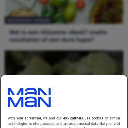
GEZONDHEID,
VOEDING
Wat is een Alizonne-dieet? snelle
resultaten of een dure hype?
GEZONDHEID,
VOEDING
With your agreement, we and
our 405 partners
use cookies or similar
Diëtisten onthullen: deze 4 groenten
technologies to store, access, and process personal data like your visit