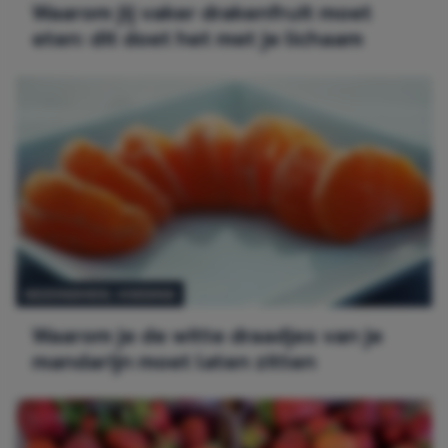
Waarom jij vaker drakenfruit moet
eten: dit doet het met je lichaam
GEZONDHEID,
VOEDING
Waarom je de witte draadjes van je
mandarijn moet laten zitten