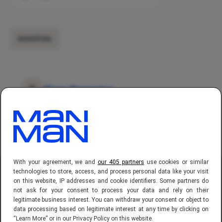
SPORTEN
Floor Poppema
Alle artikelen van Floor Poppema
LEES MEER
With your agreement, we and
our 405 partners
use cookies or similar
technologies to store, access, and process personal data like your visit
on this website, IP addresses and cookie identifiers. Some partners do
not ask for your consent to process your data and rely on their
legitimate business interest. You can withdraw your consent or object to
data processing based on legitimate interest at any time by clicking on
FITNESS
“Learn More” or in our Privacy Policy on this website.