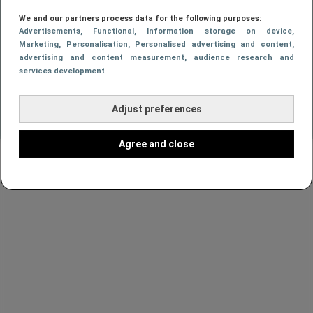
thuisbatterij gebruiken?
We and our partners process data for the following purposes:
EV's kunnen stroom gaan
Advertisements
, Functional
, Information storage on device
,
terugleveren
Marketing
, Personalisation
, Personalised advertising and content,
advertising and content measurement, audience research and
services development
Adjust preferences
Agree and close